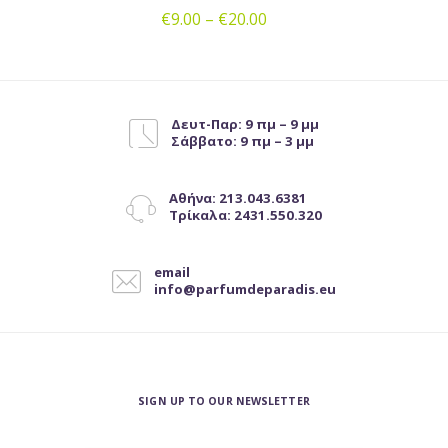
€
9.00
–
€
20.00
Αυτό
το
προϊόν
έχει
Δευτ-Παρ: 9 πμ – 9 μμ
Σάββατο: 9 πμ – 3 μμ
πολλαπλές
παραλλαγές.
Οι
Αθήνα: 213.043.6381
επιλογές
Τρίκαλα: 2431.550.320
μπορούν
να
email
επιλεγούν
info@parfumdeparadis.eu
στη
σελίδα
του
προϊόντος
SIGN UP TO OUR NEWSLETTER