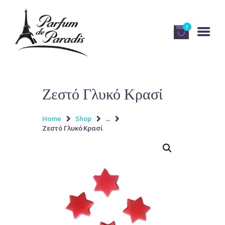
0
HOME
Ζεστό Γλυκό Κρασί
ΤΑ ΠΡΟΪΌΝΤΑ ΜΑΣ
Home
Shop
...
ΧΡΉΣΙΜΕΣ ΣΥΜΒΟΥΛΈΣ
Ζεστό Γλυκό Κρασί
Η ΕΤΑΙΡΕΊΑ
ΕΠΙΚΟΙΝΩΝΊΑ
ΕΛΛΗΝΙΚΆ