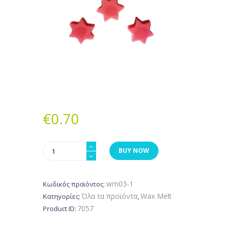
€
0.70
Ζεστό
BUY NOW
Γλυκό
Κρασί
ποσότητα
wm03-1
Κωδικός προϊόντος:
Όλα τα προϊόντα
Wax Melt
Κατηγορίες:
,
7057
Product ID: