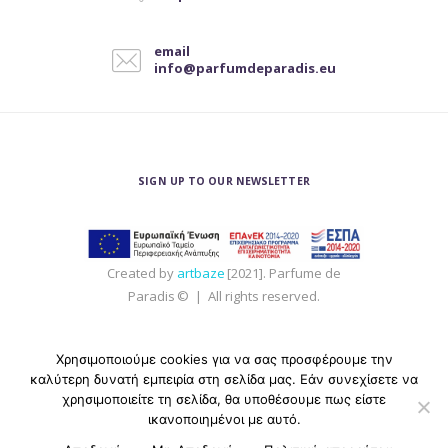
μπορούν
να
email
επιλεγούν
info@parfumdeparadis.eu
στη
σελίδα
του
προϊόντος
SIGN UP TO OUR NEWSLETTER
Created by
artbaze
[2021]. Parfume de
Paradis © | All rights reserved.
Χρησιμοποιούμε cookies για να σας προσφέρουμε την
καλύτερη δυνατή εμπειρία στη σελίδα μας. Εάν συνεχίσετε να
χρησιμοποιείτε τη σελίδα, θα υποθέσουμε πως είστε
ικανοποιημένοι με αυτό.