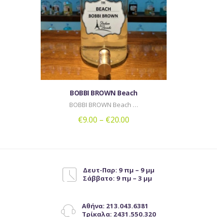
Οι
επιλογές
μπορούν
να
επιλεγούν
στη
σελίδα
του
BOBBI BROWN Beach
προϊόντος
BOBBI BROWN Beach …
€
9.00
–
€
20.00
Αυτό
το
προϊόν
έχει
Δευτ-Παρ: 9 πμ – 9 μμ
Σάββατο: 9 πμ – 3 μμ
πολλαπλές
παραλλαγές.
Οι
Αθήνα: 213.043.6381
επιλογές
Τρίκαλα: 2431.550.320