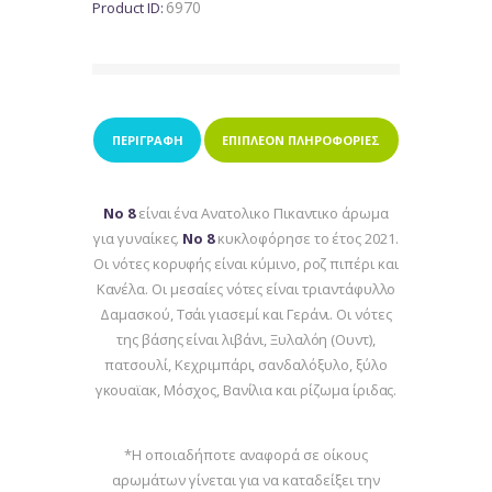
6970
Product ID:
ΠΕΡΙΓΡΑΦΉ
ΕΠΙΠΛΈΟΝ ΠΛΗΡΟΦΟΡΊΕΣ
Νο 8
είναι ένα Ανατολικο Πικαντικο άρωμα
για γυναίκες.
Νο 8
κυκλοφόρησε το έτος 2021.
Οι νότες κορυφής είναι κύμινο, ροζ πιπέρι και
Κανέλα. Oι μεσαίες νότες είναι τριαντάφυλλο
Δαμασκού, Τσάι γιασεμί και Γεράνι. Oι νότες
της βάσης είναι λιβάνι, Ξυλαλόη (Ουντ),
πατσουλί, Κεχριμπάρι, σανδαλόξυλο, ξύλο
γκουαϊακ, Μόσχος, Βανίλια και ρίζωμα ίριδας.
*Η οποιαδήποτε αναφορά σε οίκους
αρωμάτων γίνεται για να καταδείξει την