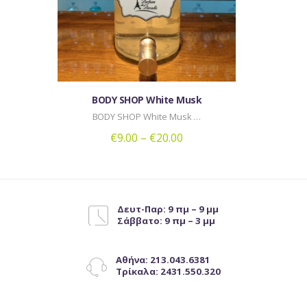
μπορούν
να
επιλεγούν
στη
σελίδα
του
BODY SHOP White Musk
προϊόντος
BODY SHOP White Musk …
€
9.00
–
€
20.00
Αυτό
το
προϊόν
έχει
Δευτ-Παρ: 9 πμ – 9 μμ
Σάββατο: 9 πμ – 3 μμ
πολλαπλές
παραλλαγές.
Οι
Αθήνα: 213.043.6381
επιλογές
Τρίκαλα: 2431.550.320
μπορούν
να