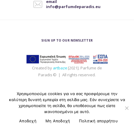
email
επιλεγούν
info@parfumdeparadis.eu
στη
σελίδα
του
προϊόντος
SIGN UP TO OUR NEWSLETTER
Created by
artbaze
[2021]. Parfume de
Paradis © | All rights reserved.
Χρησιμοποιούμε cookies για να σας προσφέρουμε την
καλύτερη δυνατή εμπειρία στη σελίδα μας. Εάν συνεχίσετε να
χρησιμοποιείτε τη σελίδα, θα υποθέσουμε πως είστε
ικανοποιημένοι με αυτό.
Αποδοχή
Μη Αποδοχή
Πολιτική απορρήτου