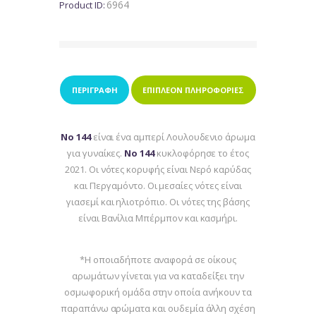
6964
Product ID:
ΠΕΡΙΓΡΑΦΉ
ΕΠΙΠΛΈΟΝ ΠΛΗΡΟΦΟΡΊΕΣ
Νο 144
είναι ένα αμπερί Λουλουδενιο άρωμα
για γυναίκες.
Νο 144
κυκλοφόρησε το έτος
2021. Οι νότες κορυφής είναι Νερό καρύδας
και Περγαμόντο. Oι μεσαίες νότες είναι
γιασεμί και ηλιοτρόπιο. Oι νότες της βάσης
είναι Βανίλια Μπέρμπον και κασμήρι.
*Η οποιαδήποτε αναφορά σε οίκους
αρωμάτων γίνεται για να καταδείξει την
οσμωφορική ομάδα στην οποία ανήκουν τα
παραπάνω αρώματα και ουδεμία άλλη σχέση