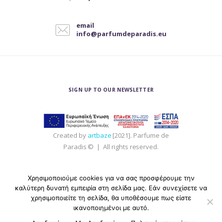
μπορούν
να
email
επιλεγούν
info@parfumdeparadis.eu
στη
σελίδα
του
προϊόντος
SIGN UP TO OUR NEWSLETTER
Created by
artbaze
[2021]. Parfume de
Paradis © | All rights reserved.
Χρησιμοποιούμε cookies για να σας προσφέρουμε την
καλύτερη δυνατή εμπειρία στη σελίδα μας. Εάν συνεχίσετε να
χρησιμοποιείτε τη σελίδα, θα υποθέσουμε πως είστε
ικανοποιημένοι με αυτό.