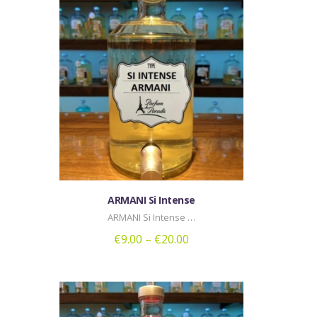
ARMANI Si Intense
ARMANI Si Intense …
€
9.00
–
€
20.00
Αυτό
το
προϊόν
έχει