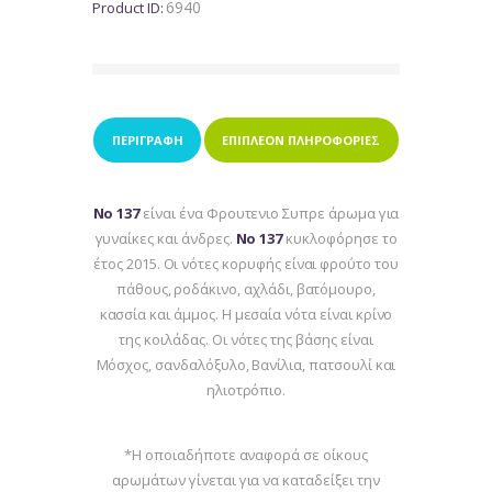
6940
Product ID:
ΠΕΡΙΓΡΑΦΉ
ΕΠΙΠΛΈΟΝ ΠΛΗΡΟΦΟΡΊΕΣ
Νο 137
είναι ένα Φρουτενιο Συπρε άρωμα για
γυναίκες και άνδρες.
Νο 137
κυκλοφόρησε το
έτος 2015. Οι νότες κορυφής είναι φρούτο του
πάθους, ροδάκινο, αχλάδι, βατόμουρο,
κασσία και άμμος. H μεσαία νότα είναι κρίνο
της κοιλάδας. Oι νότες της βάσης είναι
Μόσχος, σανδαλόξυλο, Βανίλια, πατσουλί και
ηλιοτρόπιο.
*Η οποιαδήποτε αναφορά σε οίκους
αρωμάτων γίνεται για να καταδείξει την