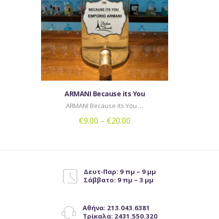
Οι
επιλογές
μπορούν
να
επιλεγούν
στη
σελίδα
του
ARMANI Because its You
προϊόντος
ARMANI Because its You …
€
9.00
–
€
20.00
Αυτό
το
προϊόν
έχει
Δευτ-Παρ: 9 πμ – 9 μμ
Σάββατο: 9 πμ – 3 μμ
πολλαπλές
παραλλαγές.
Οι
Αθήνα: 213.043.6381
επιλογές
Τρίκαλα: 2431.550.320