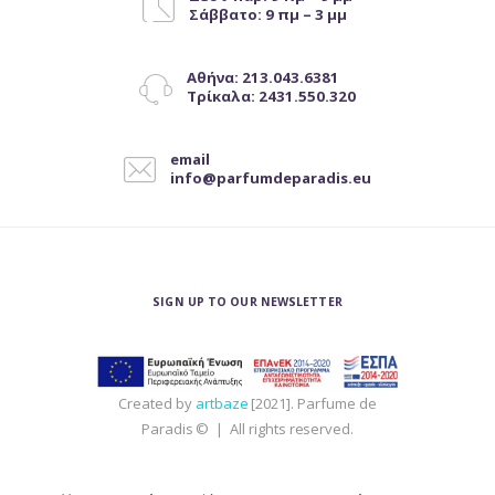
Σάββατο: 9 πμ – 3 μμ
πολλαπλές
παραλλαγές.
Οι
Αθήνα: 213.043.6381
επιλογές
Τρίκαλα: 2431.550.320
μπορούν
να
email
επιλεγούν
info@parfumdeparadis.eu
στη
σελίδα
του
προϊόντος
SIGN UP TO OUR NEWSLETTER
Created by
artbaze
[2021]. Parfume de
Paradis © | All rights reserved.