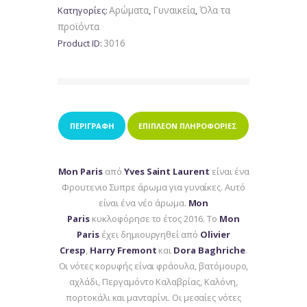
Paris
Αρώματα
Γυναικεία
Όλα τα
Κατηγορίες:
,
,
ποσότητα
προϊόντα
3016
Product ID:
ΠΕΡΙΓΡΑΦΉ
ΕΠΙΠΛΈΟΝ ΠΛΗΡΟΦΟΡΊΕΣ
Mon Paris
από
Yves Saint Laurent
είναι ένα
Φρουτενιο Συπρε άρωμα για γυναίκες. Αυτό
είναι ένα νέο άρωμα.
Mon
Paris
κυκλοφόρησε το έτος 2016. Το
Mon
Paris
έχει δημιουργηθεί από
Olivier
Cresp
,
Harry Fremont
και
Dora Baghriche
.
Οι νότες κορυφής είναι φράουλα, βατόμουρο,
αχλάδι, Περγαμόντο Καλαβρίας, Καλόνη,
πορτοκάλι και μανταρίνι. Oι μεσαίες νότες