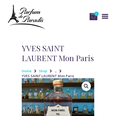
0
HOME
YVES SAINT
ΤΑ ΠΡΟΪΌΝΤΑ ΜΑΣ
LAURENT Mon Paris
ΧΡΉΣΙΜΕΣ ΣΥΜΒΟΥΛΈΣ
Home
Shop
...
Η ΕΤΑΙΡΕΊΑ
YVES SAINT LAURENT Mon Paris
ΕΠΙΚΟΙΝΩΝΊΑ
ΕΛΛΗΝΙΚΆ