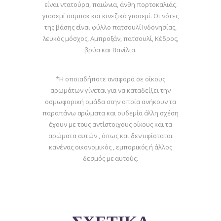
είναι ντατούρα, παιώνια, άνθη πορτοκαλιάς,
γιασεμί σαμπακ και κινεζικό γιασεμί. Oι νότες
της βάσης είναι φύλλο πατσουλί Ινδονησίας,
λευκός μόσχος, Αμπροξάν, πατσουλί, Κέδρος,
βρύα και Βανίλια.
*Η οποιαδήποτε αναφορά σε οίκους
αρωμάτων γίνεται για να καταδείξει την
οσμωφορική ομάδα στην οποία ανήκουν τα
παραπάνω αρώματα και ουδεμία άλλη σχέση
έχουν με τους αντίστοιχους οίκους και τα
αρώματα αυτών , όπως και δεν υφίσταται
κανένας οικονομικός , εμπορικός ή άλλος
δεσμός με αυτούς.
ΣΧΕΤΙΚΆ