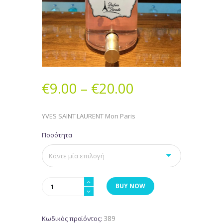
€
9.00
–
€
20.00
YVES SAINT LAURENT Mon Paris
Ποσότητα
YVES
BUY NOW
SAINT
LAURENT
Mon
389
Κωδικός προϊόντος: